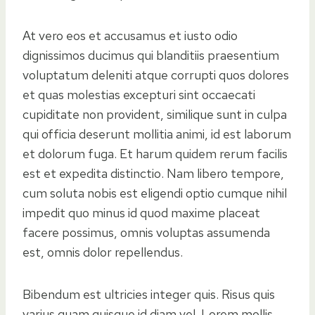
At vero eos et accusamus et iusto odio
dignissimos ducimus qui blanditiis praesentium
voluptatum deleniti atque corrupti quos dolores
et quas molestias excepturi sint occaecati
cupiditate non provident, similique sunt in culpa
qui officia deserunt mollitia animi, id est laborum
et dolorum fuga. Et harum quidem rerum facilis
est et expedita distinctio. Nam libero tempore,
cum soluta nobis est eligendi optio cumque nihil
impedit quo minus id quod maxime placeat
facere possimus, omnis voluptas assumenda
est, omnis dolor repellendus.
Bibendum est ultricies integer quis. Risus quis
varius quam quisque id diam vel. Lorem mollis