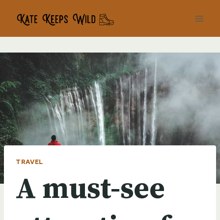
Skip
to
content
TRAVEL
A must-see